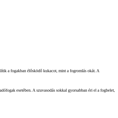
lítik a fogakban élősködő kukacot, mint a fogromlás okát. A
ófogak esetében. A szuvasodás sokkal gyorsabban éri el a fogbelet,