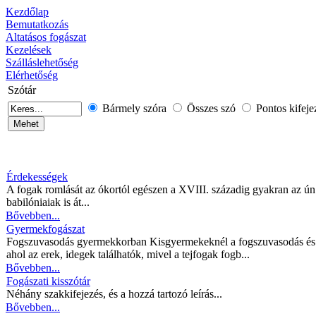
Kezdőlap
Bemutatkozás
Altatásos fogászat
Kezelések
Szálláslehetőség
Elérhetőség
Szótár
Bármely szóra
Összes szó
Pontos kifeje
Érdekességek
A fogak romlását az ókortól egészen a XVIII. századig gyakran az ún
babilóniaiak is át...
Bővebben...
Gyermekfogászat
Fogszuvasodás gyermekkorban Kisgyermekeknél a fogszuvasodás és kö
ahol az erek, idegek találhatók, mivel a tejfogak fogb...
Bővebben...
Fogászati kisszótár
Néhány szakkifejezés, és a hozzá tartozó leírás...
Bővebben...