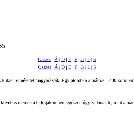
zés
Összes
|
Á
|
D
|
E
|
F
|
G
|
L
|
S
Összes
|
Á
|
D
|
E
|
F
|
G
|
L
|
S
. kukac- elmélettel magyarázták. Egyiptomban a már i.e. 1400 körül em
vetkezményei a tejfogakon nem egészen úgy zajlanak le, mint a marad