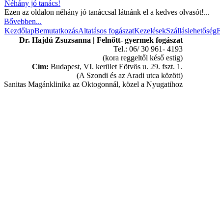
Néhány jó tanács!
Ezen az oldalon néhány jó tanáccsal látnánk el a kedves olvasót!...
Bővebben...
Kezdőlap
Bemutatkozás
Altatásos fogászat
Kezelések
Szálláslehetőség
E
Dr. Hajdú Zsuzsanna | Felnőtt- gyermek fogászat
Tel.: 06/ 30 961- 4193
(kora reggeltől késő estig)
Cím:
Budapest, VI. kerület Eötvös u. 29. fszt. 1.
(A Szondi és az Aradi utca között)
Sanitas Magánklinika az Oktogonnál, közel a Nyugatihoz