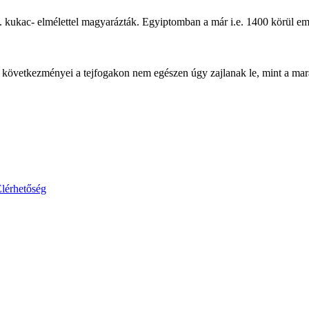
. kukac- elmélettel magyarázták. Egyiptomban a már i.e. 1400 körül em
vetkezményei a tejfogakon nem egészen úgy zajlanak le, mint a marad
lérhetőség