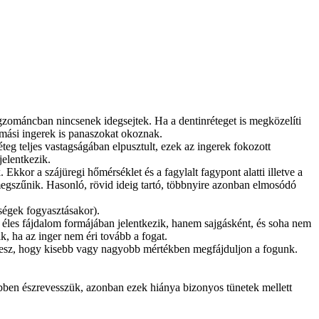
zománcban nincsenek idegsejtek. Ha a dentinréteget is megközelíti
yomási ingerek is panaszokat okoznak.
g teljes vastagságában elpusztult, ezek az ingerek fokozott
jelentkezik.
kkor a szájüregi hőmérséklet és a fagylalt fagypont alatti illetve a
n megszűnik. Hasonló, rövid ideig tartó, többnyire azonban elmosódó
sségek fogyasztásakor).
 éles fájdalom formájában jelentkezik, hanem sajgásként, és soha nem
, ha az inger nem éri tovább a fogat.
dő lesz, hogy kisebb vagy nagyobb mértékben megfájduljon a fogunk.
ebben észrevesszük, azonban ezek hiánya bizonyos tünetek mellett