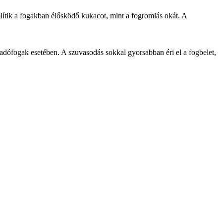
lítik a fogakban élősködő kukacot, mint a fogromlás okát. A
ófogak esetében. A szuvasodás sokkal gyorsabban éri el a fogbelet,