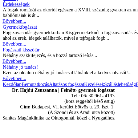
Érdekességek
A fogak romlását az ókortól egészen a XVIII. századig gyakran az ún
babilóniaiak is át...
Bővebben...
Gyermekfogászat
Fogszuvasodás gyermekkorban Kisgyermekeknél a fogszuvasodás és kö
ahol az erek, idegek találhatók, mivel a tejfogak fogb...
Bővebben...
Fogászati kisszótár
Néhány szakkifejezés, és a hozzá tartozó leírás...
Bővebben...
Néhány jó tanács!
Ezen az oldalon néhány jó tanáccsal látnánk el a kedves olvasót!...
Bővebben...
Kezdőlap
Bemutatkozás
Altatásos fogászat
Kezelések
Szálláslehetőség
E
Dr. Hajdú Zsuzsanna | Felnőtt- gyermek fogászat
Tel.: 06/ 30 961- 4193
(kora reggeltől késő estig)
Cím:
Budapest, VI. kerület Eötvös u. 29. fszt. 1.
(A Szondi és az Aradi utca között)
Sanitas Magánklinika az Oktogonnál, közel a Nyugatihoz