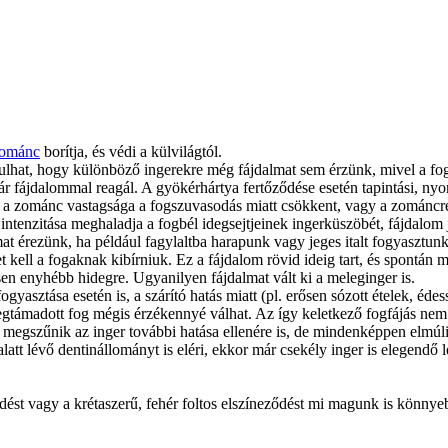
ománc
borítja, és védi a külvilágtól.
ulhat, hogy különböző ingerekre még fájdalmat sem érzünk, mivel a fog
 már fájdalommal reagál. A gyökérhártya fertőződése esetén tapintási, n
 a zománc vastagsága a fogszuvasodás miatt csökkent, vagy a zománcréte
er intenzitása meghaladja a fogbél idegsejtjeinek ingerküszöbét, fájdalom 
 érezünk, ha például fagylaltba harapunk vagy jeges italt fogyasztunk. E
et kell a fogaknak kibírniuk. Ez a fájdalom rövid ideig tart, és spontá
en enyhébb hidegre. Ugyanilyen fájdalmat vált ki a meleginger is.
yasztása esetén is, a szárító hatás miatt (pl. erősen sózott ételek, éde
gtámadott fog mégis érzékennyé válhat. Az így keletkező fogfájás nem
 megszűnik az inger további hatása ellenére is, de mindenképpen elmúlik
latt lévő dentinállományt is eléri, ekkor már csekély inger is elegen
dést vagy a krétaszerű, fehér foltos elszíneződést mi magunk is könny