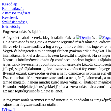
Kezdőlap
Bemutatkozás
Altatásos fogászat
Kezelések
Szálláslehetőség
Elérhetőség
Fogszuvasodás és fájdalom
A fogbelet –ahol az erek, idegek találhatóak- a
Dentin
és a
Fogz
Ha a szuvasodás még csak a zománc legkülső részét támadja, előford
illetve eléri a szuvasodás, a fog a vegyi-, hő-, elektromos ingerekre
Vegyi- és hőingerek a mindennapi életben gyakran érik a fogakat. Ha
intenzitással érik el a dentint és ezen keresztül a fogbelet. Ha az ing
Normális körülmények között ép zománccal borított fogban is fájdalmat
jeges italok kevéssel fagypont fölötti hőmérséklete közötti különbség
jellegű, sajgó fájdalommal jelez a szuvas zománcú fog ennél lényeges
Ilyesmit érzünk szuvasodás esetén a nagy ozmózisos nyomású étel elfog
Eszerint tehát –bár a zománc szuvasodása nem jár fájdalommal-, a me
támad magától, hanem mindig külső inger váltja ki, általában magától
Hasonló szubjektív jelenségekkel jár, ha a szuvasodás már a zománc a
Ez már fogbélgyulladás tünete is lehet.
A fogszuvasodás szemmel látható tüneteit, mint például az üregképző
sajnos már fogszuvasodásra utalhat.
[Vissza]