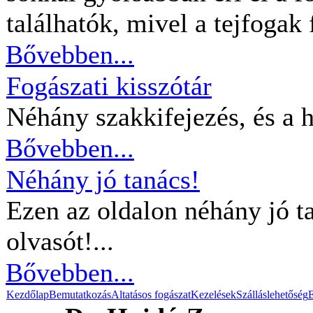
találhatók, mivel a tejfogak 
Bővebben...
Fogászati kisszótár
Néhány szakkifejezés, és a ho
Bővebben...
Néhány jó tanács!
Ezen az oldalon néhány jó ta
olvasót!...
Bővebben...
Kezdőlap
Bemutatkozás
Altatásos fogászat
Kezelések
Szálláslehetőség
E