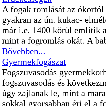
A fogak romlását az ókortól
gyakran az ún. kukac- elmé
már i.e. 1400 körül említik
mint a fogromlás okát. A babi
Bővebben...
Gyermekfogászat
Fogszuvasodás gyermekkorb
fogszuvasodás és következm
úgy zajlanak le, mint a mar
sokkal gyorsabban éri el a f