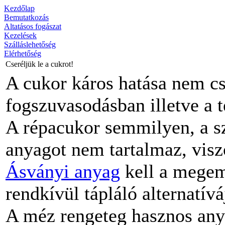
Kezdőlap
Bemutatkozás
Altatásos fogászat
Kezelések
Szálláslehetőség
Elérhetőség
Cseréljük le a cukrot!
A cukor káros hatása nem c
fogszuvasodásban illetve a t
A répacukor semmilyen, a s
anyagot nem tartalmaz, vis
Ásványi anyag
kell a megem
rendkívül tápláló alternatív
A méz rengeteg hasznos any